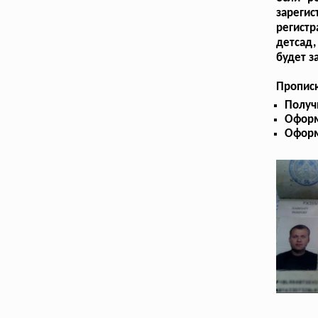
зарегис
регистр
детсад,
будет з
Прописк
Получ
Оформ
Оформ