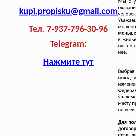
Мы с у
оказани
kupi.propisku@gmail.com
человек
Уважае
мошенн
Тел. 7-937-796-30-96
меньше 
в жилье
Telegram:
нужно с
нее.
Нажмите тут
Выбрав 
исход 
изменен
Федера
являемс
месту п
по всей
Для пол
договор
если р