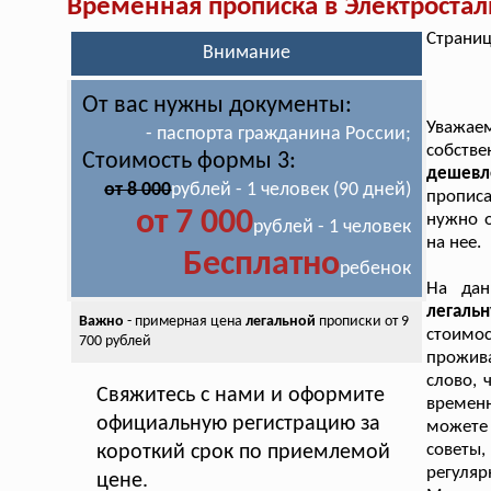
Временная прописка в Электростал
Страниц
Внимание
От вас нужны документы:
Уважае
- паспорта гражданина России;
собств
Стоимость формы 3:
дешевл
от 8 000
рублей - 1 человек (90 дней)
прописа
от 7 000
нужно о
рублей - 1 человек
на нее.
Бесплатно
ребенок
На да
легаль
Важно
- примерная цена
легальной
прописки от 9
стоимо
700 рублей
прожив
слово, 
Свяжитесь с нами и оформите
времен
официальную регистрацию за
можете
советы
короткий срок по приемлемой
регуляр
цене.