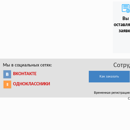
Вы
оставл
заяв
Сотру
Мы в социальных сетях:
ВКОНТАКТЕ
Как заказать
ОДНОКЛАССНИКИ
Временная регистрация в
С